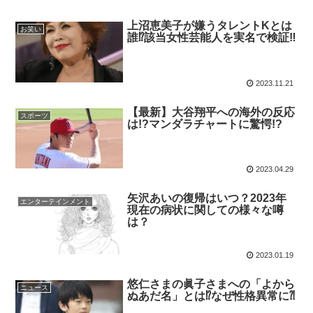
上沼恵美子が嫌うタレントKとは
お笑い
誰⁉︎該当女性芸能人を実名で検証‼︎
2023.11.21
【最新】大谷翔平への海外の反応
スポーツ
は!?マンダラチャートに驚愕!?
2023.04.29
矢沢あいの復帰はいつ？2023年
エンターテインメント
現在の病状に関しての様々な噂
は？
2023.01.19
悠仁さまの眞子さまへの「よから
ニュース
ぬあだ名」とは⁉︎なぜ性格異常に⁈