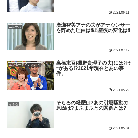
2021.09.11
廣瀬智美アナの夫がアナウンサー
ニュース
を辞めた理由は⁈出産後の変化は⁈
2021.07.17
高橋東吾(磯野貴理子の夫)にはﾀﾄｩ
エンターテインメント
ｰがある!?2021年現在とあの事
件。
2021.05.22
そらるの経歴は?あの引退騒動の
そらる
原因は?まふまふとの関係とは?
2021.05.04