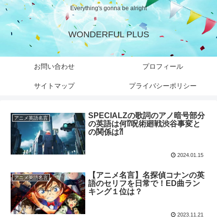
Everything's gonna be alright
WONDERFUL PLUS
お問い合わせ
プロフィール
サイトマップ
プライバシーポリシー
SPECIALZの歌詞のアノ暗号部分
アニメ英語名言
の英語は何⁉︎呪術廻戦渋谷事変と
の関係は⁈
2024.01.15
【アニメ名言】名探偵コナンの英
アニメ英語名言
語のセリフを日常で！ED曲ラン
キング１位は？
2023.11.21