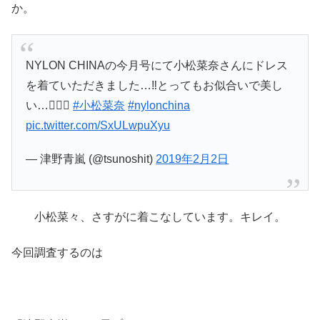
か。
NYLON CHINAの今月号にて小松菜奈さんにドレス
を着ていただきました…‼️とってもお似合いで美し
い…🧚🏻‍♂️
#小松菜奈
#nylonchina
pic.twitter.com/SxULwpuXyu
— 津野青嵐 (@tsunoshit)
2019年2月2日
小松菜々、さすがに着こなしています。キレイ。
今回調査するのは