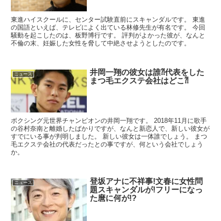
東進ハイスクールに、センター試験直前にスキャンダルです。 東進
の国語といえば、テレビによく出ている林修先生が有名です。 今回
騒動を起こしたのは、板野博行です。 評判がよかった彼が、なんと
不倫の末、妊娠した女性を脅して中絶させようとしたのです。
井岡一翔の彼女は誰⁈代表をした
ニュース
まつ毛エクステ会社はどこ⁈
ボクシング元世界チャンピオンの井岡一翔です。 2018年11月に歌手
の谷村奈南と離婚したばかりですが、なんと新恋人で、新しい彼女が
すでにいる事が判明しました。 新しい彼女は一体誰でしょう。 まつ
毛エクステ会社の代表だったとの事ですが、何という会社でしょう
か。
登坂アナに不祥事!文春に女性問
ニュース
題スキャンダルが!フリーになっ
た麿に何が!?