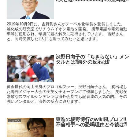
2019年10月9日に、吉野彰さんがノーベル化学賞を受賞しました。
旭化成の研究室でリチウムイオン電池を開発。 携帯電話や電気自動
車等に使用され、環境問題の解決に期待されています。 吉野さん
と、同時受賞した2人にも迫ってみたいと思います。
渋野日向子の「ちきらない」メン
スポーツ
タルとは⁈海外の反応は⁉︎
黄金世代の岡山出身のプロゴルファー、渋野日向子さん。 初出場し
た海外メジャー大会の全英女子オープンにて優勝しました。 笑顔が
素敵なスマイルシンデレラは海外会見でも記者達の人気の的。 その
強いメンタルと、海外の反応に迫ります。
東進の板野博行のwiki風プロフ‼︎
ニュース
不倫相手への恐喝理由と今後は⁈