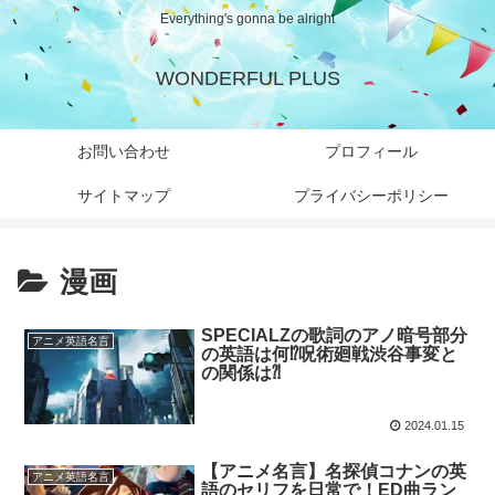
Everything's gonna be alright
WONDERFUL PLUS
お問い合わせ
プロフィール
サイトマップ
プライバシーポリシー
漫画
SPECIALZの歌詞のアノ暗号部分
アニメ英語名言
の英語は何⁉︎呪術廻戦渋谷事変と
の関係は⁈
2024.01.15
【アニメ名言】名探偵コナンの英
アニメ英語名言
語のセリフを日常で！ED曲ラン