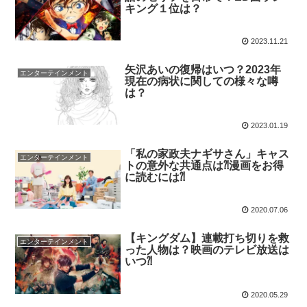
キング１位は？
2023.11.21
矢沢あいの復帰はいつ？2023年
エンターテインメント
現在の病状に関しての様々な噂
は？
2023.01.19
「私の家政夫ナギサさん」キャス
エンターテインメント
トの意外な共通点は⁈漫画をお得
に読むには⁈
2020.07.06
【キングダム】連載打ち切りを救
エンターテインメント
った人物は？映画のテレビ放送は
いつ⁈
2020.05.29