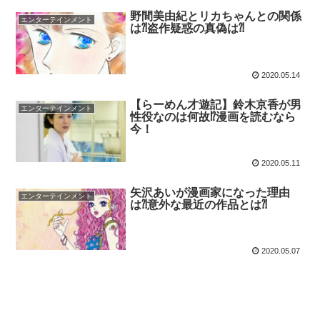
野間美由紀とリカちゃんとの関係
エンターテインメント
は⁈盗作疑惑の真偽は⁈
2020.05.14
【らーめん才遊記】鈴木京香が男
エンターテインメント
性役なのは何故⁉︎漫画を読むなら
今！
2020.05.11
矢沢あいが漫画家になった理由
エンターテインメント
は⁈意外な最近の作品とは⁈
2020.05.07