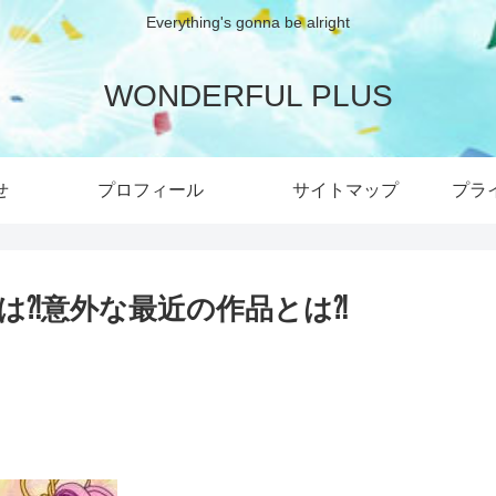
Everything's gonna be alright
WONDERFUL PLUS
せ
プロフィール
サイトマップ
プラ
は⁈意外な最近の作品とは⁈