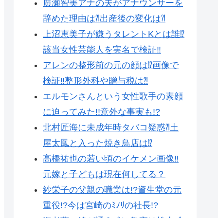
廣瀬智美アナの夫がアナウンサーを
辞めた理由は⁈出産後の変化は⁈
上沼恵美子が嫌うタレントKとは誰⁉︎
該当女性芸能人を実名で検証‼︎
アレンの整形前の元の顔は⁉︎画像で
検証‼︎整形外科や贈与税は⁈
エルモンさんという女性歌手の素顔
に迫ってみた!!意外な事実も!?
北村匠海に未成年時タバコ疑惑⁈土
屋太鳳と入った焼き鳥店は⁉︎
高橋祐也の若い頃のイケメン画像‼︎
元嫁と子どもは現在何してる？
紗栄子の父親の職業は!?資生堂の元
重役!?今は宮崎のﾐﾉﾘの社長!?