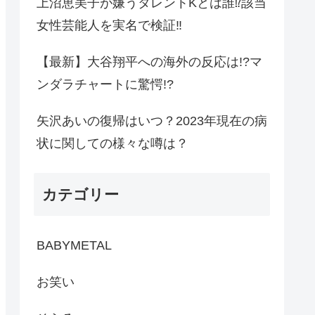
上沼恵美子が嫌うタレントKとは誰⁉︎該当
女性芸能人を実名で検証‼︎
【最新】大谷翔平への海外の反応は!?マ
ンダラチャートに驚愕!?
矢沢あいの復帰はいつ？2023年現在の病
状に関しての様々な噂は？
カテゴリー
BABYMETAL
お笑い