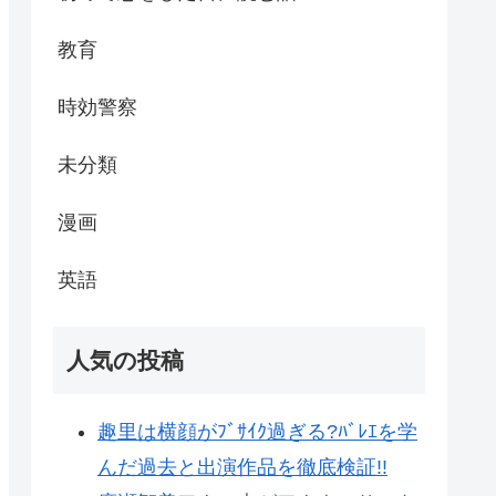
教育
時効警察
未分類
漫画
英語
人気の投稿
趣里は横顔がﾌﾞｻｲｸ過ぎる?ﾊﾞﾚｴを学
んだ過去と出演作品を徹底検証!!