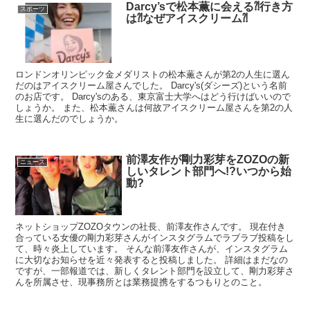
Darcy’sで松本薫に会える⁈行き方
スポーツ
は⁈なぜアイスクリーム⁈
ロンドンオリンピック金メダリストの松本薫さんが第2の人生に選ん
だのはアイスクリーム屋さんでした。 Darcy's(ダシーズ)という名前
のお店です。 Darcy'sのある、東京富士大学へはどう行けばいいので
しょうか。 また、松本薫さんは何故アイスクリーム屋さんを第2の人
生に選んだのでしょうか。
前澤友作が剛力彩芽をZOZOの新
ニュース
しいタレント部門へ!?いつから始
動?
ネットショップZOZOタウンの社長、前澤友作さんです。 現在付き
合っている女優の剛力彩芽さんがインスタグラムでラブラブ投稿をし
て、時々炎上しています。 そんな前澤友作さんが、インスタグラム
に大切なお知らせを近々発表すると投稿しました。 詳細はまだなの
ですが、一部報道では、新しくタレント部門を設立して、剛力彩芽さ
んを所属させ、現事務所とは業務提携をするつもりとのこと。