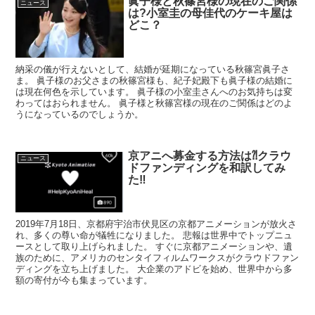
眞子様と秋篠宮様の現在のご関係
ニュース
は?小室圭の母佳代のケーキ屋は
どこ？
納采の儀が行えないとして、結婚が延期になっている秋篠宮眞子さ
ま。 眞子様のお父さまの秋篠宮様も、紀子妃殿下も眞子様の結婚に
は現在何色を示しています。 眞子様の小室圭さんへのお気持ちは変
わってはおられません。 眞子様と秋篠宮様の現在のご関係はどのよ
うになっているのでしょうか。
京アニへ募金する方法は⁈クラウ
ニュース
ドファンディングを和訳してみ
た‼︎
2019年7月18日、京都府宇治市伏見区の京都アニメーションが放火さ
れ、多くの尊い命が犠牲になりました。 悲報は世界中でトップニュ
ースとして取り上げられました。 すぐに京都アニメーションや、遺
族のために、アメリカのセンタイフィルムワークスがクラウドファン
ディングを立ち上げました。 大企業のアドビを始め、世界中から多
額の寄付が今も集まっています。