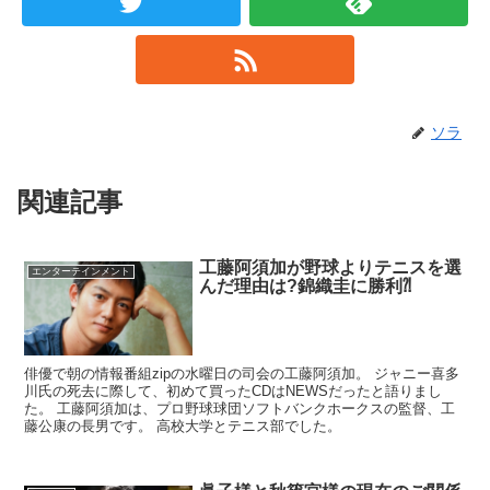
ソラ
関連記事
工藤阿須加が野球よりテニスを選
エンターテインメント
んだ理由は?錦織圭に勝利⁈
俳優で朝の情報番組zipの水曜日の司会の工藤阿須加。 ジャニー喜多
川氏の死去に際して、初めて買ったCDはNEWSだったと語りまし
た。 工藤阿須加は、プロ野球球団ソフトバンクホークスの監督、工
藤公康の長男です。 高校大学とテニス部でした。