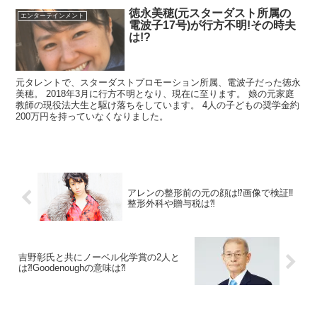
徳永美穂(元スターダスト所属の
エンターテインメント
電波子17号)が行方不明!その時夫
は!?
元タレントで、スターダストプロモーション所属、電波子だった徳永
美穂。 2018年3月に行方不明となり、現在に至ります。 娘の元家庭
教師の現役法大生と駆け落ちをしています。 4人の子どもの奨学金約
200万円を持っていなくなりました。
アレンの整形前の元の顔は⁉︎画像で検証‼︎
整形外科や贈与税は⁈
吉野彰氏と共にノーベル化学賞の2人と
は⁈Goodenoughの意味は⁈