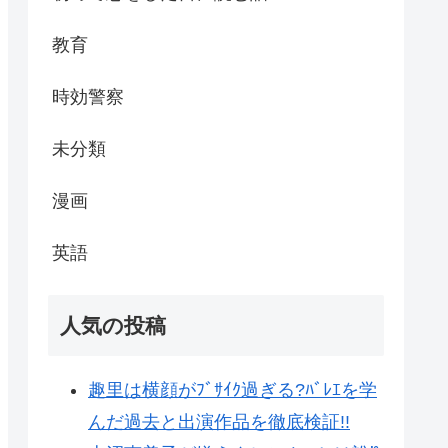
教育
時効警察
未分類
漫画
英語
人気の投稿
趣里は横顔がﾌﾞｻｲｸ過ぎる?ﾊﾞﾚｴを学
んだ過去と出演作品を徹底検証!!