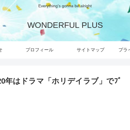
Everything's gonna be alright
WONDERFUL PLUS
せ
プロフィール
サイトマップ
プラ
20年はドラマ「ホリデイラブ」でﾌﾞ