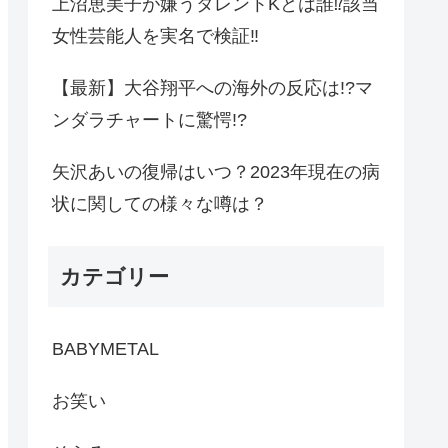
上沼恵美子が嫌うタレントKとは誰⁉︎該当
女性芸能人を実名で検証‼︎
【最新】大谷翔平への海外の反応は!?マ
ンダラチャートに驚愕!?
矢沢あいの復帰はいつ？2023年現在の病
状に関しての様々な噂は？
カテゴリー
BABYMETAL
お笑い