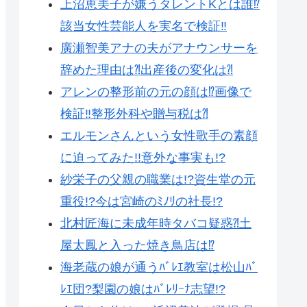
上沼恵美子が嫌うタレントKとは誰⁉︎
該当女性芸能人を実名で検証‼︎
廣瀬智美アナの夫がアナウンサーを
辞めた理由は⁈出産後の変化は⁈
アレンの整形前の元の顔は⁉︎画像で
検証‼︎整形外科や贈与税は⁈
エルモンさんという女性歌手の素顔
に迫ってみた!!意外な事実も!?
紗栄子の父親の職業は!?資生堂の元
重役!?今は宮崎のﾐﾉﾘの社長!?
北村匠海に未成年時タバコ疑惑⁈土
屋太鳳と入った焼き鳥店は⁉︎
海老蔵の娘が通うﾊﾞﾚｴ教室は松山ﾊﾞ
ﾚｴ団?梨園の娘はﾊﾞﾚﾘｰﾅ志望!?