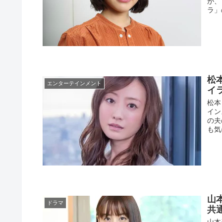
が、
ラ」
松
エンターテインメント
イラ
松本
イン
の夫
も気
山
ドラマ
共
山本