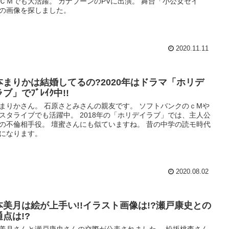
ＣＭでも大活躍。 カナブーンのPVに出演。 舞台「小公女セイ
の画像を探しました。
2020.11.11
本まりかは結婚してるの?2020年はドラマ「ホリデ
ブ」でﾌﾞﾚｲｸ中!!
まりかさん。 石原さとみさんの親友です。 ソフトバンクのｃMや
スタライブでも活躍中。 2018年の「ホリデイラブ」では、主人公
の不倫相手役。 壇蜜さんにも似ていますね。 昔の中学の読モ時代
になります。
2020.08.02
本美月は絵が上手い!!イラスト画像は!?瀬戸康史との
通点は!?
美月さんと瀬戸康史さんの交際が公表されました。 松坂桃李さん