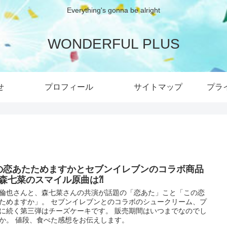
Everything's gonna be alright
WONDERFUL PLUS
せ
プロフィール
サイトマップ
プラ
の恋あたためますかとセブンイレブンのコラボ商品
⁈森七菜のスマイル原曲は⁈
倫也さんと、森七菜さんの共演が話題の「恋あた」こと「この恋
ためますか」。 セブンイレブンとのコラボのシュークリーム、プ
に続く第三弾はチーズケーキです。 販売期間はいつまでなのでし
か。 値段、食べた感想をお伝えします。