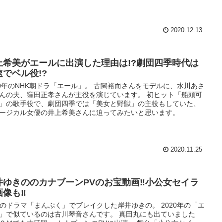
2020.12.13
上希美がエールに出演した理由は!?劇団四季時代は
速でベル役!?
20年のNHK朝ドラ「エール」。 古関裕而さんをモデルに、水川あさ
んの夫、窪田正孝さんが主役を演じています。 初ヒット「船頭可
」の歌手役で、劇団四季では「美女と野獣」の主役もしていた、
ージカル女優の井上希美さんに迫ってみたいと思います。
2020.11.25
井ゆきののカナブーンPVのお宝動画‼︎小公女セイラ
像も‼︎
Kのドラマ「まんぷく」でブレイクした岸井ゆきの。 2020年の「エ
」で似ているのは古川琴音さんです。 真田丸にも出ていました