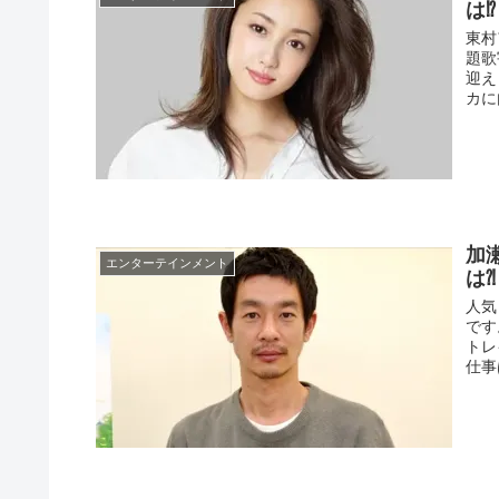
は⁉︎
東村
題歌
迎え
カに
加
エンターテインメント
は⁈
人気
です
トレ
仕事