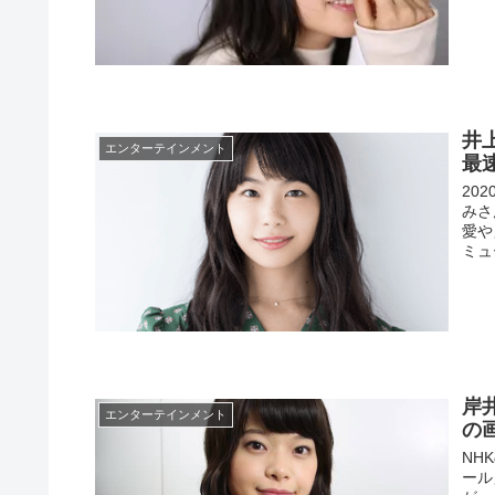
井
エンターテインメント
最
20
みさ
愛や
ミュ
岸
エンターテインメント
の画
NH
ール