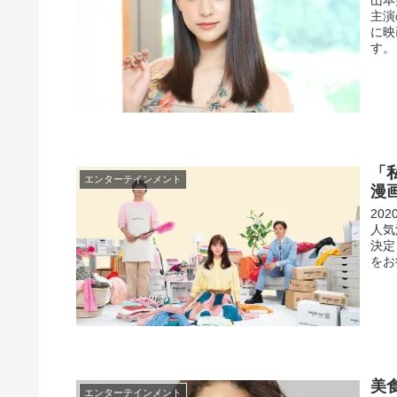
主演
に映
す。
「
エンターテインメント
漫
20
人気
決定
をお
美
エンターテインメント