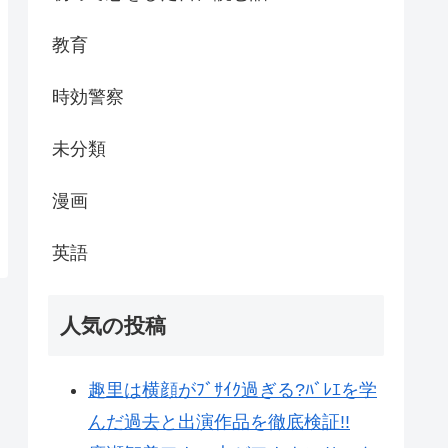
教育
時効警察
未分類
漫画
英語
人気の投稿
趣里は横顔がﾌﾞｻｲｸ過ぎる?ﾊﾞﾚｴを学
んだ過去と出演作品を徹底検証!!