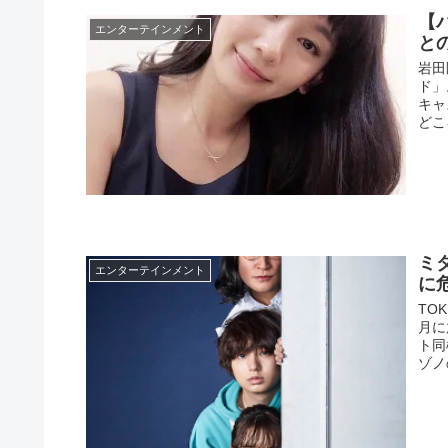
【
エンターテインメント
と
岩田
ド」
キャ
どこ
ミ
エンターテインメント
に危
TO
月に
ト同
ゾノ