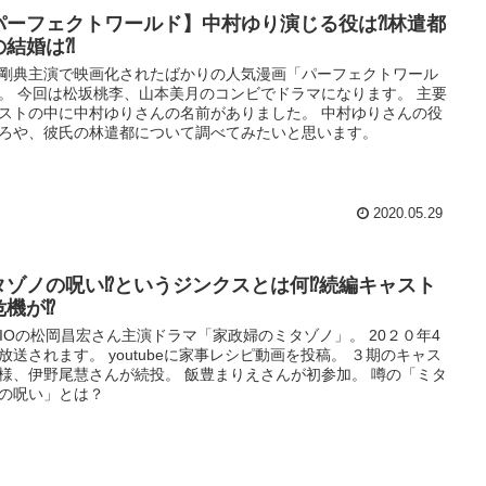
パーフェクトワールド】中村ゆり演じる役は⁈林遣都
の結婚は⁈
剛典主演で映画化されたばかりの人気漫画「パーフェクトワール
。 今回は松坂桃李、山本美月のコンビでドラマになります。 主要
ストの中に中村ゆりさんの名前がありました。 中村ゆりさんの役
ろや、彼氏の林遣都について調べてみたいと思います。
2020.05.29
タゾノの呪い⁉︎というジンクスとは何⁉︎続編キャスト
機が⁉︎
KIOの松岡昌宏さん主演ドラマ「家政婦のミタゾノ」。 20２０年4
放送されます。 youtubeに家事レシピ動画を投稿。 ３期のキャス
様、伊野尾慧さんが続投。 飯豊まりえさんが初参加。 噂の「ミタ
の呪い」とは？