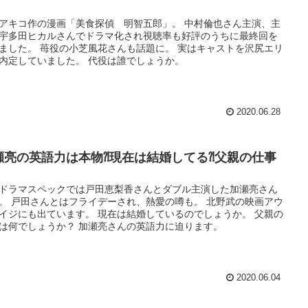
アキコ作の漫画「美食探偵 明智五郎」。 中村倫也さん主演、主
宇多田ヒカルさんでドラマ化され視聴率も好評のうちに最終回を
ました。 苺役の小芝風花さんも話題に。 実はキャストを沢尻エリ
内定していました。 代役は誰でしょうか。
2020.06.28
瀬亮の英語力は本物⁈現在は結婚してる⁈父親の仕事
ドラマスペックでは戸田恵梨香さんとダブル主演した加瀬亮さん
。 戸田さんとはフライデーされ、熱愛の噂も。 北野武の映画アウ
イジにも出ています。 現在は結婚しているのでしょうか。 父親の
は何でしょうか？ 加瀬亮さんの英語力に迫ります。
2020.06.04