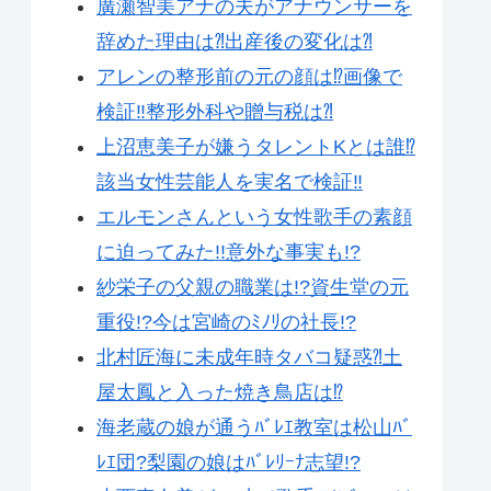
廣瀬智美アナの夫がアナウンサーを
辞めた理由は⁈出産後の変化は⁈
アレンの整形前の元の顔は⁉︎画像で
検証‼︎整形外科や贈与税は⁈
上沼恵美子が嫌うタレントKとは誰⁉︎
該当女性芸能人を実名で検証‼︎
エルモンさんという女性歌手の素顔
に迫ってみた!!意外な事実も!?
紗栄子の父親の職業は!?資生堂の元
重役!?今は宮崎のﾐﾉﾘの社長!?
北村匠海に未成年時タバコ疑惑⁈土
屋太鳳と入った焼き鳥店は⁉︎
海老蔵の娘が通うﾊﾞﾚｴ教室は松山ﾊﾞ
ﾚｴ団?梨園の娘はﾊﾞﾚﾘｰﾅ志望!?