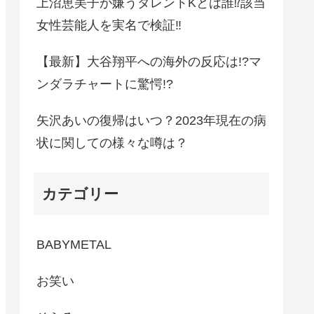
上沼恵美子が嫌うタレントKとは誰⁉︎該当
女性芸能人を実名で検証‼︎
【最新】大谷翔平への海外の反応は!?マ
ンダラチャートに驚愕!?
矢沢あいの復帰はいつ？2023年現在の病
状に関しての様々な噂は？
カテゴリー
BABYMETAL
お笑い