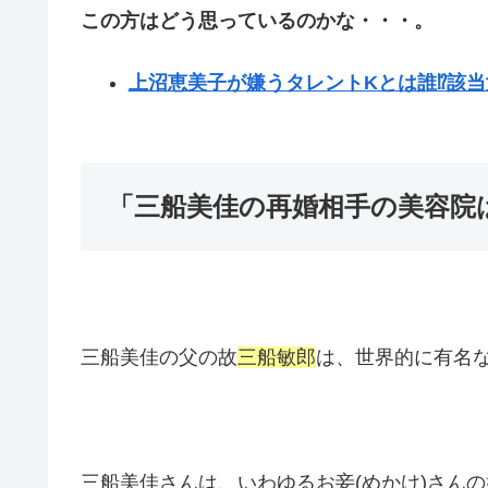
この方はどう思っているのかな・・・。
上沼恵美子が嫌うタレントKとは誰⁉︎該当
「三船美佳の再婚相手の美容院
三船美佳の父の故
三船敏郎
は、世界的に有名
三船美佳さんは、いわゆるお妾(めかけ)さん