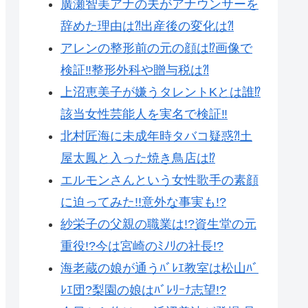
廣瀬智美アナの夫がアナウンサーを
辞めた理由は⁈出産後の変化は⁈
アレンの整形前の元の顔は⁉︎画像で
検証‼︎整形外科や贈与税は⁈
上沼恵美子が嫌うタレントKとは誰⁉︎
該当女性芸能人を実名で検証‼︎
北村匠海に未成年時タバコ疑惑⁈土
屋太鳳と入った焼き鳥店は⁉︎
エルモンさんという女性歌手の素顔
に迫ってみた!!意外な事実も!?
紗栄子の父親の職業は!?資生堂の元
重役!?今は宮崎のﾐﾉﾘの社長!?
海老蔵の娘が通うﾊﾞﾚｴ教室は松山ﾊﾞ
ﾚｴ団?梨園の娘はﾊﾞﾚﾘｰﾅ志望!?