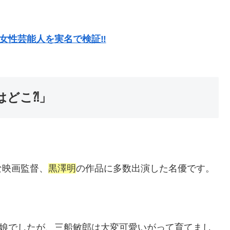
女性芸能人を実名で検証‼︎
はどこ⁈」
な映画監督、
黒澤明
の作品に多数出演した名優です。
の娘でしたが、三船敏郎は大変可愛いがって育てまし