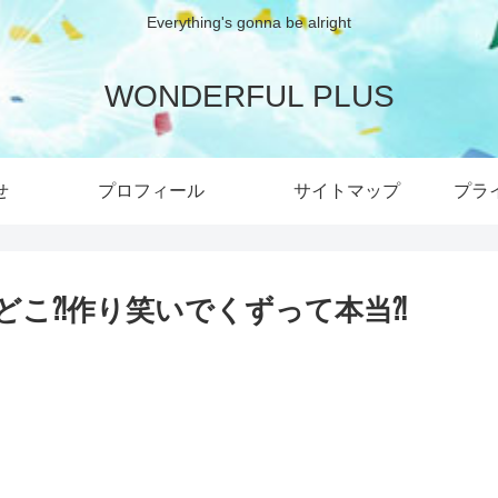
Everything's gonna be alright
WONDERFUL PLUS
せ
プロフィール
サイトマップ
プラ
どこ⁈作り笑いでくずって本当⁈