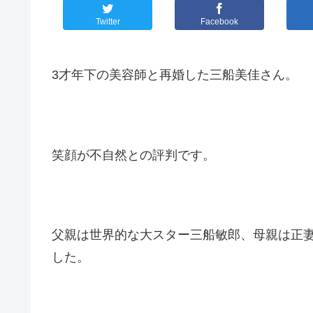
Twitter
Facebook
3才年下の美容師と再婚した三船美佳さん。
笑顔が不自然との評判です。
父親は世界的な大スター三船敏郎、母親は正
した。