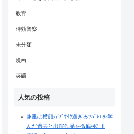
教育
時効警察
未分類
漫画
英語
人気の投稿
趣里は横顔がﾌﾞｻｲｸ過ぎる?ﾊﾞﾚｴを学
んだ過去と出演作品を徹底検証!!