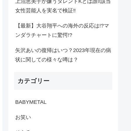
上沼恵美子が嫌うタレントKとは誰⁉︎該当
女性芸能人を実名で検証‼︎
【最新】大谷翔平への海外の反応は!?マ
ンダラチャートに驚愕!?
矢沢あいの復帰はいつ？2023年現在の病
状に関しての様々な噂は？
カテゴリー
BABYMETAL
お笑い