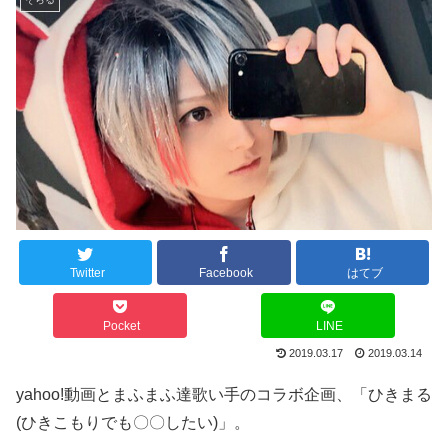
Twitter
Facebook
はてブ
Pocket
LINE
2019.03.17
2019.03.14
yahoo!動画とまふまふ達歌い手のコラボ企画、「ひきまる
(ひきこもりでも〇〇したい)」。