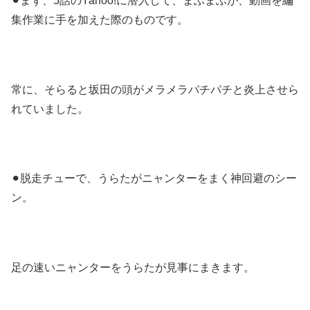
⚫︎まず、5話のYahoo!に潜入して、まふまふが、動画を編
集作業に手を加えた際のものです。
常に、そらると坂田の頭がメラメラパチパチと炎上させら
れていました。
⚫︎脱走チューで、うらたがニャンターをまく神回避のシー
ン。
足の速いニャンターをうらたが見事にまきます。