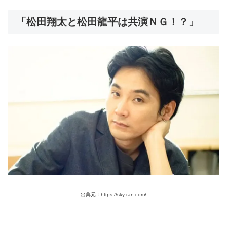
「松田翔太と松田龍平は共演ＮＧ！？」
出典元：https://sky-ran.com/