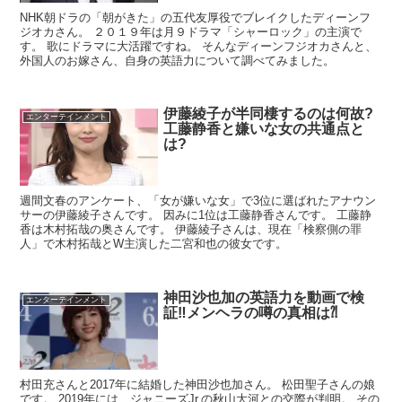
NHK朝ドラの「朝がきた」の五代友厚役でブレイクしたディーンフ
ジオカさん。 ２０１９年は月９ドラマ「シャーロック」の主演で
す。 歌にドラマに大活躍ですね。 そんなディーンフジオカさんと、
外国人のお嫁さん、自身の英語力について調べてみました。
伊藤綾子が半同棲するのは何故?
エンターテインメント
工藤静香と嫌いな女の共通点と
は?
週間文春のアンケート、「女が嫌いな女」で3位に選ばれたアナウン
サーの伊藤綾子さんです。 因みに1位は工藤静香さんです。 工藤静
香は木村拓哉の奥さんです。 伊藤綾子さんは、現在「検察側の罪
人」で木村拓哉とW主演した二宮和也の彼女です。
神田沙也加の英語力を動画で検
エンターテインメント
証‼︎メンヘラの噂の真相は⁈
村田充さんと2017年に結婚した神田沙也加さん。 松田聖子さんの娘
です。 2019年には、ジャニーズJr.の秋山大河との交際が判明。 その