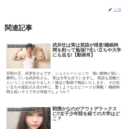
ソラ
関連記事
武井壮は実は英語が得意!睡眠時
エンターテインメント
間を削って勉強!?生い立ちや大学
にも迫る!【動画有】
百獣の王、武井壮さんです。シュミレーションで、強い動物と戦い、
勝利している武井壮さん。 実は大学も出ていますし、英語も流暢だ
ということがわかりました！後ほど動画で検証いたします。 その生
い立ちや波乱の人生の中に、驚くようなエピソードが満載！ 睡眠時
間も短いそうですが何故でしょうか？
戦慄かなのがアウトデラックス
エンターテインメント
に‼︎女子少年院を経ての大学はど
こ？