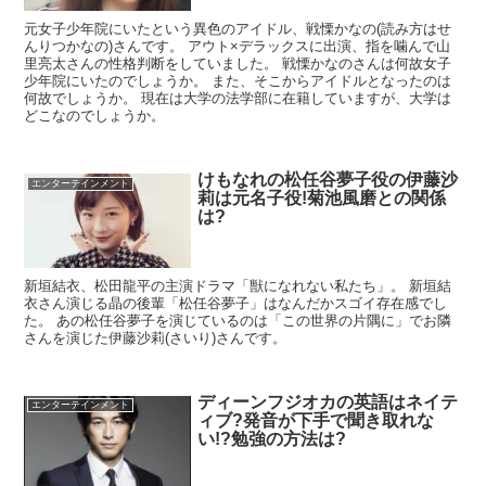
元女子少年院にいたという異色のアイドル、戦慄かなの(読み方はせ
んりつかなの)さんです。 アウト×デラックスに出演、指を噛んで山
里亮太さんの性格判断をしていました。 戦慄かなのさんは何故女子
少年院にいたのでしょうか。 また、そこからアイドルとなったのは
何故でしょうか。 現在は大学の法学部に在籍していますが、大学は
どこなのでしょうか。
けもなれの松任谷夢子役の伊藤沙
エンターテインメント
莉は元名子役!菊池風磨との関係
は?
新垣結衣、松田龍平の主演ドラマ「獣になれない私たち」。 新垣結
衣さん演じる晶の後輩「松任谷夢子」はなんだかスゴイ存在感でし
た。 あの松任谷夢子を演じているのは「この世界の片隅に」でお隣
さんを演じた伊藤沙莉(さいり)さんです。
ディーンフジオカの英語はネイテ
エンターテインメント
ィブ?発音が下手で聞き取れな
い!?勉強の方法は?