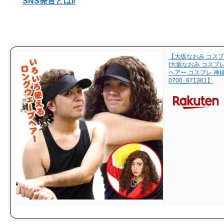
SNS発言とは⁉︎
【大坂なおみ コス
[大坂なおみ コスプレ
ヘアー コスプレ 神様
0700_871361】