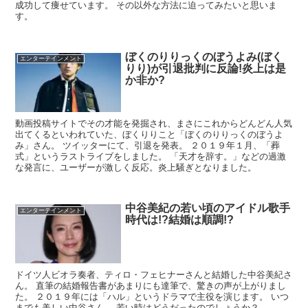
成功して痩せています。 その以外な方法に迫ってみたいと思いま
す。
ぼくのりりっくのぼうよみ(ぼく
エンターテインメント
りり)が引退批判に反論!炎上は是
か非か?
動画投稿サイトでその才能を発掘され、まさにこれからどんどん人気
出てくるといわれていた、ぼくりりこと「ぼくのりりっくのぼうよ
み」さん。 ツイッターにて、引退を発表。 ２０１９年１月、「葬
式」というラストライブをしました。 「天才を辞す。」などの過激
な発言に、ユーザーが激しく反応。炎上騒ぎとなりました。
中谷美紀の若い頃のアイドル歌手
エンターテインメント
時代は!?結婚は順調!?
ドイツ人ビオラ奏者、ティロ・フェヒナーさんと結婚した中谷美紀さ
ん。 直筆の結婚報告書があまりにも達筆で、驚きの声が上がりまし
た。 ２０１９年には「ハル」というドラマで主役を演じます。 いつ
までも美しい中谷さん。 若い時はどうだったのでしょうか？