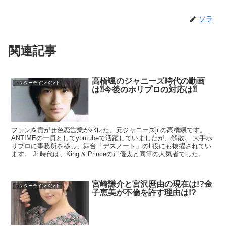
ソラ
関連記事
高橋颯のジャニーズ時代の動画
エンターテインメント
は⁈今後のホリプロの対応は⁈
ファンを貢がせ色恋営業がバレた、元ジャニーズjr.の高橋颯です。
ANTIMEの一員としてyoutubeで活躍していましたが、解散。 大手ホ
リプロに事務所を移し、舞台「デスノート」のL役にも抜擢されてい
ます。 Jr.時代は、King & Princeの岸優太と同等の人気者でした。
宮崎謙介と宮沢麿由の現在は!?金
エンターテインメント
子恵美が不倫を許す理由は!?