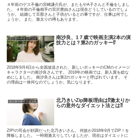
４年前のゲス不倫の宮崎謙介氏が、またもやA子さんと不倫をしまし
た。 ４年前の不倫相手の宮沢麿由さんは現在どうしているのでしょ
うか。 結婚して旦那さんと子供がいるとの事ですが、仕事は何でし
ょうか。 また、激太りの噂もあります。
南沙良、1７歳で映画主演2本の演
エンターテインメント
技力とは？第2のガッキー⁉︎
2018年9月4日から全国放送された、新しいポッキーのCMのイメージ
キャラクターの南沙良さんです。 2018年の映画では、新人賞を総な
めにしました。 南沙良さんは第2のガッキーと呼ばれています。 そ
の理由は一体何なのでしょうか。気になります。
北乃きいZip降板理由は⁉︎激太りか
エンターテインメント
らの意外なダイエット法とは⁈
ZIP!の司会が好調だった北乃きいさん。 何故か2018年9月でZIP！を
降板しました。 一時期激太りしていましたが、現在はダイエットに