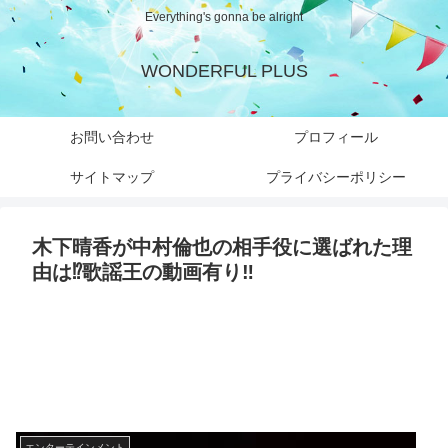
Everything's gonna be alright
WONDERFUL PLUS
お問い合わせ
プロフィール
サイトマップ
プライバシーポリシー
木下晴香が中村倫也の相手役に選ばれた理
由は⁉︎歌謡王の動画有り‼︎
エンターテインメント