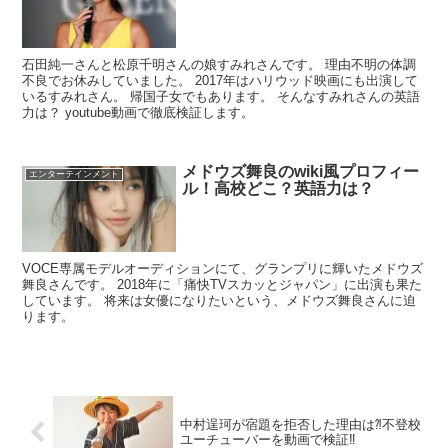
石田純一さんと松原千明さんの娘すみれさんです。 理由不明の体調
不良でお休みしていました。 2017年はハリウッド映画にも出演して
いるすみれさん。 帰国子女でもあります。 そんなすみれさんの英語
力は？ youtube動画で徹底検証します。
メドウズ舞良のwiki風プロフィー
エンターテインメント
ル！高校どこ？英語力は？
VOCE専属モデルオーディションにて、グランプリに輝いたメドウズ
舞良さんです。 2018年に「痛快TVスカッとジャパン」に出演も果た
しています。 将来は女優になりたいという、メドウズ舞良さんに迫
ります。
中村逞珂が宿題を拒否した理由は⁈不登校
ユーチューバーを動画で検証‼︎