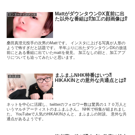
MattがダウンタウンDX直前に出
エンターテインメント
た以外な番組は⁉︎加工の顔画像は⁉︎
桑田真澄元投手の次男のMattです。 インスタに上げる写真が人形の
ようで怖すぎだと話題です。 半年ぶりに出たダウンタウンDXの放送
前にとある番組に出ていたmattを発見。 加工なしの顔と、加工アプ
リについても迫ってみたいと思います。
まふまふNHK特番はいつ⁈
まふまふ
HIKAKINとの意外な共通点とは⁉︎
ネットを中心に活躍し、twitterのフォロワー数は驚異の１７０万人と
いうマルチアーティストのまふまふさん。 NHKで特集が組まれまし
た。 YouTubeで人気のHIKAKINさんと、まふまふの対談。 意外な共
通点があるようです。