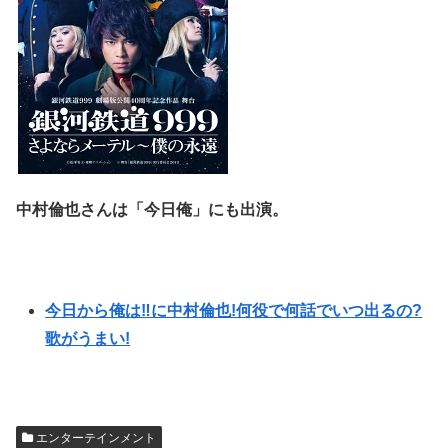
中村倫也さんは「今日俺」にも出演。
今日から俺は‼︎に中村倫也!何役で何話でいつ出るの?
歌がうまい!
エンターテインメント