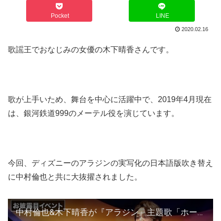
Pocket
LINE
2020.02.16
歌謡王でおなじみの女優の木下晴香さんです。
歌が上手いため、舞台を中心に活躍中で、2019年4月現在
は、銀河鉄道999のメーテル役を演じています。
今回、ディズニーのアラジンの実写化の日本語版吹き替え
に中村倫也と共に大抜擢されました。
中村倫也&木下晴香が『アラジン』主題歌「ホール・ニュー・ワールド」を生披露！お披露目イベント その1