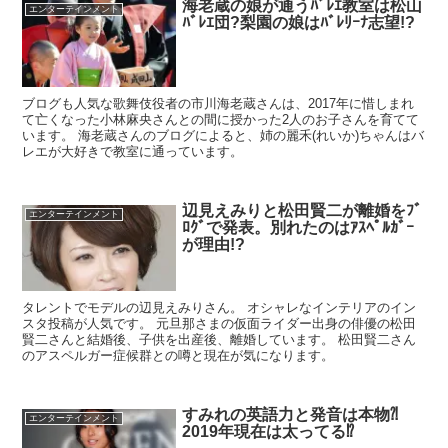
海老蔵の娘が通うﾊﾞﾚｴ教室は松山
エンターテインメント
ﾊﾞﾚｴ団?梨園の娘はﾊﾞﾚﾘｰﾅ志望!?
ブログも人気な歌舞伎役者の市川海老蔵さんは、2017年に惜しまれ
て亡くなった小林麻央さんとの間に授かった2人のお子さんを育てて
います。 海老蔵さんのブログによると、姉の麗禾(れいか)ちゃんはバ
レエが大好きで教室に通っています。
辺見えみりと松田賢二が離婚をﾌﾞ
エンターテインメント
ﾛｸﾞで発表。別れたのはｱｽﾍﾟﾙｶﾞｰ
が理由!?
タレントでモデルの辺見えみりさん。 オシャレなインテリアのイン
スタ投稿が人気です。 元旦那さまの仮面ライダー出身の俳優の松田
賢二さんと結婚後、子供を出産後、離婚しています。 松田賢二さん
のアスペルガー症候群との噂と現在が気になります。
すみれの英語力と発音は本物⁈
エンターテインメント
2019年現在は太ってる⁉︎