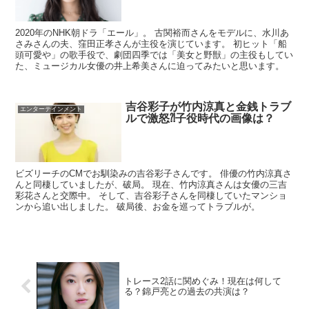
2020年のNHK朝ドラ「エール」。 古関裕而さんをモデルに、水川あ
さみさんの夫、窪田正孝さんが主役を演じています。 初ヒット「船
頭可愛や」の歌手役で、劇団四季では「美女と野獣」の主役もしてい
た、ミュージカル女優の井上希美さんに迫ってみたいと思います。
吉谷彩子が竹内涼真と金銭トラブ
エンターテインメント
ルで激怒⁈子役時代の画像は？
ビズリーチのCMでお馴染みの吉谷彩子さんです。 俳優の竹内涼真さ
んと同棲していましたが、破局。 現在、竹内涼真さんは女優の三吉
彩花さんと交際中。 そして、吉谷彩子さんを同棲していたマンショ
ンから追い出しました。 破局後、お金を巡ってトラブルが。
トレース2話に関めぐみ！現在は何して
る？錦戸亮との過去の共演は？