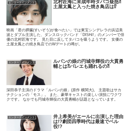
北村匠海に未成年時タバコ疑惑⁈
エンターテインメント
土屋太鳳と入った焼き鳥店は⁉︎
映画「君の膵臓(すいぞう)が食べたい」では東宝シンデレラの浜辺美
波とダブル主演した、ダンスロックバンド「DISH//」のメンバーで俳
優の北村匠海です。 見た目に反してタバコを吸うようです。 女優の
土屋太鳳との焼き鳥店でのWデートの噂が。
ルパンの娘の円城寺輝役の大貫勇
エンターテインメント
輔とは⁈バレエも踊れるの⁈
深田恭子主演のドラマ「ルパンの娘」(原作 横関大)。 主題歌はサカ
ナクションの「モス」。 また、豪華キャストの楽しい演技にワクワ
クです。 なかでも円城寺輝役の大貫勇輔が話題となっています。
井上希美がエールに出演した理由
エンターテインメント
は!?劇団四季時代は最速でベル
役!?