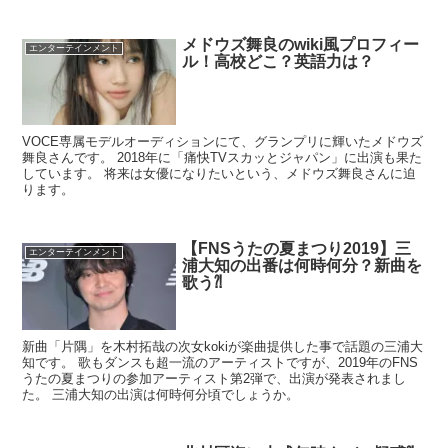
メドウズ舞良のwiki風プロフィー
エンターテインメント
ル！高校どこ？英語力は？
VOCE専属モデルオーディションにて、グランプリに輝いたメドウズ
舞良さんです。 2018年に「痛快TVスカッとジャパン」に出演も果た
しています。 将来は女優になりたいという、メドウズ舞良さんに迫
ります。
【FNSうたの夏まつり2019】三
エンターテインメント
浦大知の出番は何時何分？新曲を
歌う⁈
新曲「片隅」を木村拓哉の次女kokiが楽曲提供した事で話題の三浦大
知です。 歌もダンスも超一流のアーティストですが、2019年のFNS
うたの夏まつりの参加アーティスト第2弾で、出演が発表されまし
た。 三浦大知の出演は何時何分頃でしょうか。