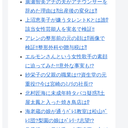
廣瀬智美アナの夫がアナウンサーを
辞めた理由は⁈出産後の変化は⁈
上沼恵美子が嫌うタレントKとは誰⁉︎
該当女性芸能人を実名で検証‼︎
アレンの整形前の元の顔は⁉︎画像で
検証‼︎整形外科や贈与税は⁈
エルモンさんという女性歌手の素顔
に迫ってみた!!意外な事実も!?
紗栄子の父親の職業は!?資生堂の元
重役!?今は宮崎のﾐﾉﾘの社長!?
北村匠海に未成年時タバコ疑惑⁈土
屋太鳳と入った焼き鳥店は⁉︎
海老蔵の娘が通うﾊﾞﾚｴ教室は松山ﾊﾞ
ﾚｴ団?梨園の娘はﾊﾞﾚﾘｰﾅ志望!?