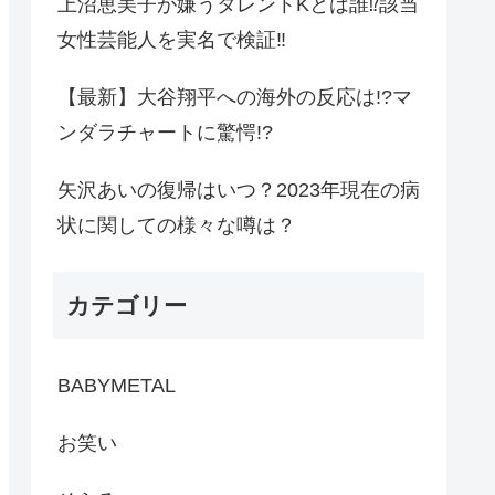
上沼恵美子が嫌うタレントKとは誰⁉︎該当
女性芸能人を実名で検証‼︎
【最新】大谷翔平への海外の反応は!?マ
ンダラチャートに驚愕!?
矢沢あいの復帰はいつ？2023年現在の病
状に関しての様々な噂は？
カテゴリー
BABYMETAL
お笑い