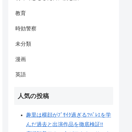
教育
時効警察
未分類
漫画
英語
人気の投稿
趣里は横顔がﾌﾞｻｲｸ過ぎる?ﾊﾞﾚｴを学
んだ過去と出演作品を徹底検証!!