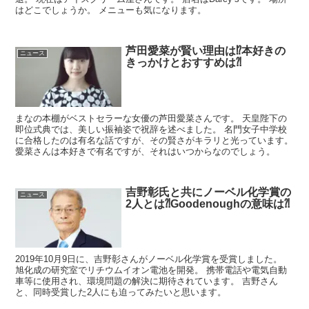
はどこでしょうか。 メニューも気になります。
芦田愛菜が賢い理由は⁉︎本好きの
ニュース
きっかけとおすすめは⁈
まなの本棚がベストセラーな女優の芦田愛菜さんです。 天皇陛下の
即位式典では、美しい振袖姿で祝辞を述べました。 名門女子中学校
に合格したのは有名な話ですが、その賢さがキラリと光っています。
愛菜さんは本好きで有名ですが、それはいつからなのでしょう。
吉野彰氏と共にノーベル化学賞の
ニュース
2人とは⁈Goodenoughの意味は⁈
2019年10月9日に、吉野彰さんがノーベル化学賞を受賞しました。
旭化成の研究室でリチウムイオン電池を開発。 携帯電話や電気自動
車等に使用され、環境問題の解決に期待されています。 吉野さん
と、同時受賞した2人にも迫ってみたいと思います。