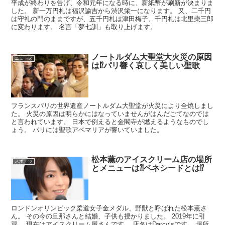
平成が終わりを告げ、令和元年になる時に、新紙幣が刷新が決まりま
した。 新一万円札は福沢諭吉から渋沢栄一になります。 又、二千円
は守礼の門のままですが、五千円札は津田梅子、千円札は北里柴三郎
に変わります。 名言「夢七訓」も取り上げます。
ノートルダム大聖堂大火災の原因
ニュース
は⁉︎パリ響く哀しく美しい聖歌
フランスパリの世界遺産ノートルダム大聖堂が火災により全焼しまし
た。 火災の原因は明らかにはなっていませんがはんだごてなのでは
と言われています。 日本で例えると金閣寺が燃えるようなものでし
ょう。 パリには聖歌アベマリアが響いていました。
松本薫のアイスクリーム店の場所
スポーツ
とメニューは⁈ベネシードとは⁉︎
ロンドンオリンピック柔道女子金メダル、野獣と呼ばれた松本薫さ
ん。 その今の旦那さんと結婚、子供も授かりました。 2019年に引
退。 現在はアイスクリーム屋さんです。 店名はDarcy‘sです。 場所