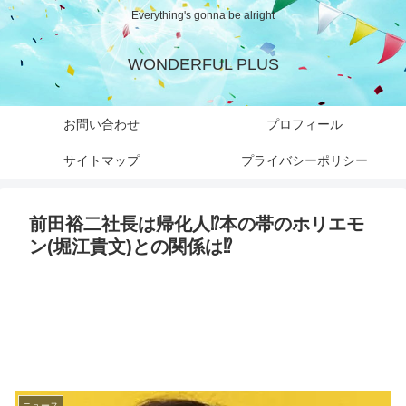
Everything's gonna be alright
WONDERFUL PLUS
お問い合わせ
プロフィール
サイトマップ
プライバシーポリシー
前田裕二社長は帰化人⁉︎本の帯のホリエモ
ン(堀江貴文)との関係は⁉︎
ニュース